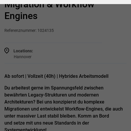
Migration & Workflow
Engines
Referenznummer: 1024135
Locations:
Hannover
Ab sofort | Vollzeit (40h) | Hybrides Arbeitsmodell
Du arbeitest gerne im Spannungsfeld zwischen
bewährten Legacy-Strukturen und modernen
Architekturen? Bei uns konzipierst du komplexe
Migrationen und entwickelst Workflow-Engines, die auch
unter massiver Last stabil bleiben. Komm an Bord
und setze mit uns neue Standards in der
Systementwicklung!