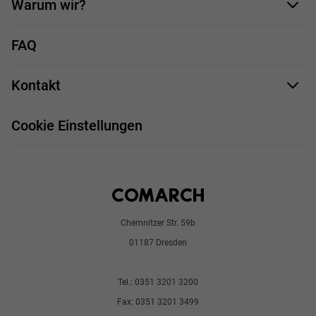
Warum wir?
Unsere Mitarbeiter
FAQ
Deine Vorteile
Kontakt
Stellenprofile
Impressum
Bewerbungsprozess
Cookie Einstellungen
Chemnitzer Str. 59b
01187 Dresden
Tel.: 0351 3201 3200
Fax: 0351 3201 3499