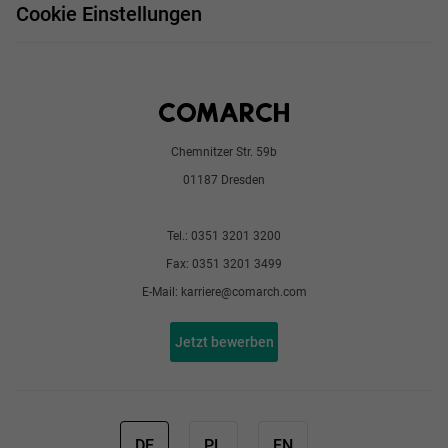
Impressum
Bewerbungsprozess
Cookie Einstellungen
Chemnitzer Str. 59b
01187 Dresden
Tel.: 0351 3201 3200
Fax: 0351 3201 3499
E-Mail: karriere@comarch.com
Jetzt bewerben
DE
PL
EN