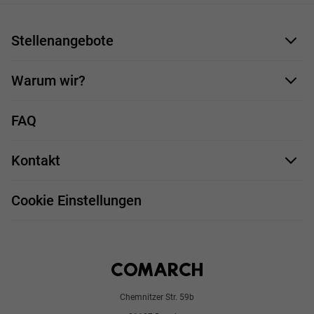
Stellenangebote
Bewerbungsformular
Warum wir?
Unsere Mitarbeiter
FAQ
Deine Vorteile
Kontakt
Stellenprofile
Impressum
Bewerbungsprozess
Cookie Einstellungen
Chemnitzer Str. 59b