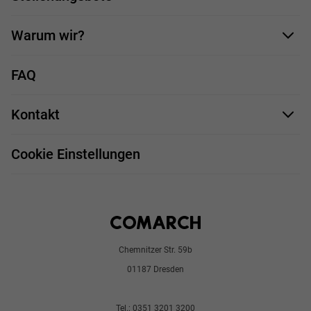
Bewerbungsformular
Warum wir?
Unsere Mitarbeiter
FAQ
Deine Vorteile
Kontakt
Stellenprofile
Impressum
Bewerbungsprozess
Cookie Einstellungen
Chemnitzer Str. 59b
01187 Dresden
Tel.: 0351 3201 3200