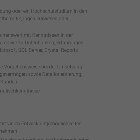
ldung oder ein Hochschulstudium in den
Mathematik, Ingenieurwesen oder
chenswert mit Kenntnissen in der
ava sowie zu Datenbanken; Erfahrungen
crosoft SQL Server, Crystal Reports
tete Vorgehensweise bei der Umsetzung
ngsvermögen sowie Detailorientierung,
t Kunden
Englischkenntnisse
mit vielen Entwicklungsmöglichkeiten
ernehmen