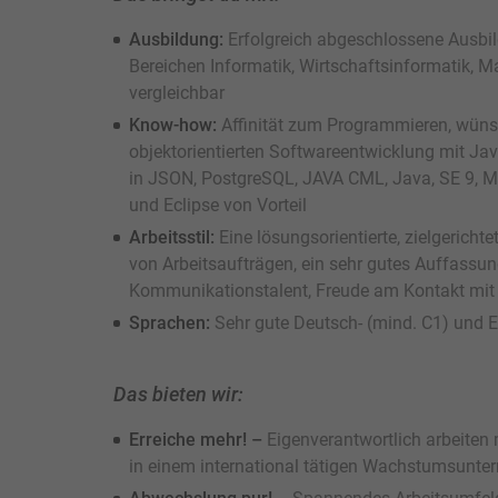
Ausbildung:
Erfolgreich abgeschlossene Ausbi
Bereichen Informatik, Wirtschaftsinformatik, 
vergleichbar
Know-how:
Affinität zum Programmieren, wüns
objektorientierten Softwareentwicklung mit J
in JSON, PostgreSQL, JAVA CML, Java, SE 9, Mi
und Eclipse von Vorteil
Arbeitsstil:
Eine lösungsorientierte, zielgerich
von Arbeitsaufträgen, ein sehr gutes Auffassu
Kommunikationstalent, Freude am Kontakt mi
Sprachen:
Sehr gute Deutsch- (mind. C1) und 
Das bieten wir:
Erreiche mehr! –
Eigenverantwortlich arbeiten 
in einem international tätigen Wachstumsunt