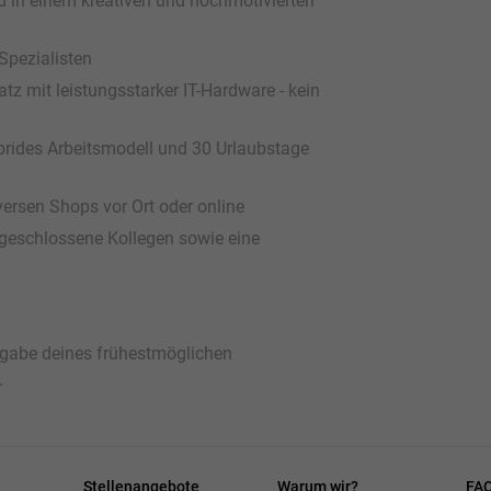
in einem kreativen und hochmotivierten
pezialisten
tz mit leistungsstarker IT-Hardware - kein
ybrides Arbeitsmodell und 30 Urlaubstage
iversen Shops vor Ort oder online
geschlossene Kollegen sowie eine
ngabe deines frühestmöglichen
.
Stellenangebote
Warum wir?
FA