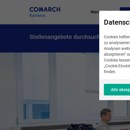
Warum wir?
Ste
Datensc
Stellenangebote durchsuchen
Cookies helfen
zu analysiere
Analysen weite
akzeptieren“ o
Cookies lassen
„Cookie Einstel
finden.
Alle akzep