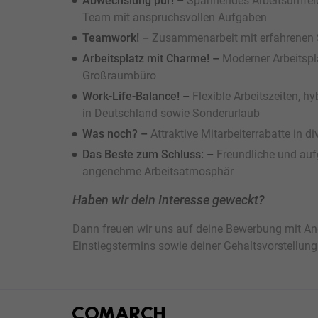
Abwechslung pur! –
Spannendes Arbeitsumfeld 
Team mit anspruchsvollen Aufgaben
Teamwork! –
Zusammenarbeit mit erfahrenen S
Arbeitsplatz mit Charme! –
Moderner Arbeitspla
Großraumbüro
Work-Life-Balance! –
Flexible Arbeitszeiten, h
in Deutschland sowie Sonderurlaub
Was noch? –
Attraktive Mitarbeiterrabatte in d
Das Beste zum Schluss: –
Freundliche und auf
angenehme Arbeitsatmosphär
Haben wir dein Interesse geweckt?
Dann freuen wir uns auf deine Bewerbung mit A
Einstiegstermins sowie deiner Gehaltsvorstellung