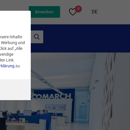
0
DE
Bewerben
nsere Inhalte
n, Werbung und
ick auf „Alle
twendige
den Link
rklärung
zu