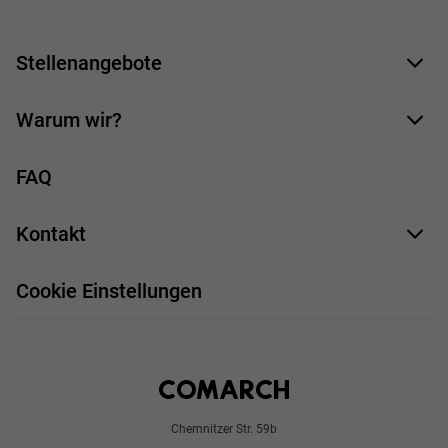
Stellenangebote
Bewerbungsformular
Warum wir?
Unsere Mitarbeiter
FAQ
Deine Vorteile
Kontakt
Stellenprofile
Impressum
Bewerbungsprozess
Cookie Einstellungen
Chemnitzer Str. 59b