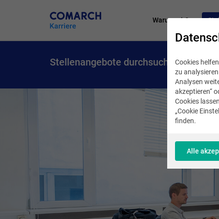
Warum wir?
Ste
Datensc
Stellenangebote durchsuchen
Cookies helfen
zu analysiere
Analysen weite
akzeptieren“ o
Cookies lassen
„Cookie Einstel
finden.
Alle akzep