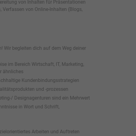
reitung von Inhalten für Präsentationen
 Verfassen von Online-Inhalten (Blogs,
em! Wir begleiten dich auf dem Weg deiner
e im Bereich Wirtschaft, IT, Marketing,
 ähnliches
nachhaltige Kundenbindungsstrategien
alitätsprodukten und -prozessen
keting-/ Designagenturen sind ein Mehrwert
ntnisse in Wort und Schrift,
ielorientiertes Arbeiten und Auftreten