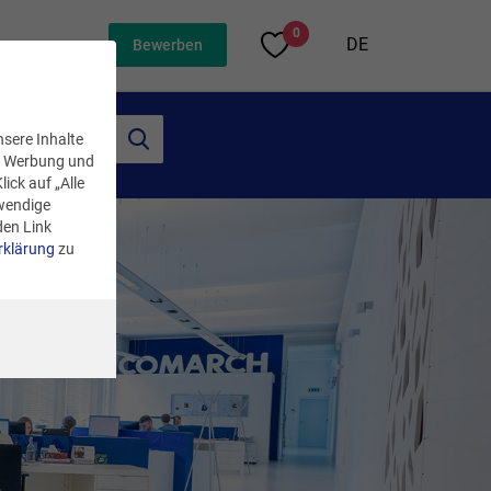
0
DE
Bewerben
nsere Inhalte
n, Werbung und
ick auf „Alle
twendige
den Link
rklärung
zu