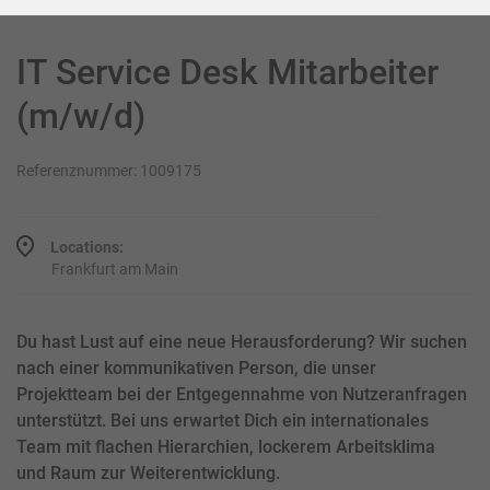
IT Service Desk Mitarbeiter
(m/w/d)
Referenznummer: 1009175
Locations:
Frankfurt am Main
Du hast Lust auf eine neue Herausforderung? Wir suchen
nach einer kommunikativen Person, die unser
Projektteam bei der Entgegennahme von Nutzeranfragen
unterstützt. Bei uns erwartet Dich ein internationales
Team mit flachen Hierarchien, lockerem Arbeitsklima
und Raum zur Weiterentwicklung.