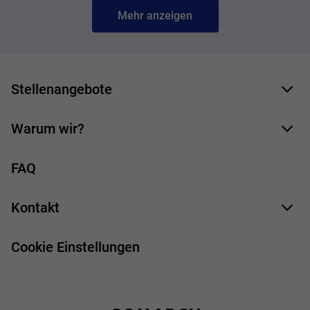
Mehr anzeigen
Stellenangebote
Bewerbungsformular
Warum wir?
Unsere Mitarbeiter
FAQ
Deine Vorteile
Kontakt
Stellenprofile
Impressum
Bewerbungsprozess
Cookie Einstellungen