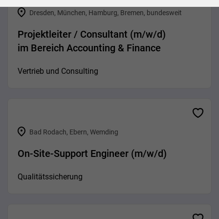
Dresden, München, Hamburg, Bremen, bundesweit
Projektleiter / Consultant (m/w/d)
im Bereich Accounting & Finance
Vertrieb und Consulting
Bad Rodach, Ebern, Wemding
On-Site-Support Engineer (m/w/d)
Qualitätssicherung