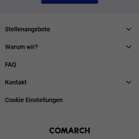
Stellenangebote
Bewerbungsformular
Warum wir?
Unsere Mitarbeiter
FAQ
Deine Vorteile
Kontakt
Stellenprofile
Impressum
Bewerbungsprozess
Cookie Einstellungen