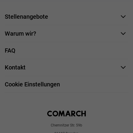
Stellenangebote
Bewerbungsformular
Warum wir?
Unsere Mitarbeiter
FAQ
Deine Vorteile
Kontakt
Stellenprofile
Impressum
Bewerbungsprozess
Cookie Einstellungen
Chemnitzer Str. 59b