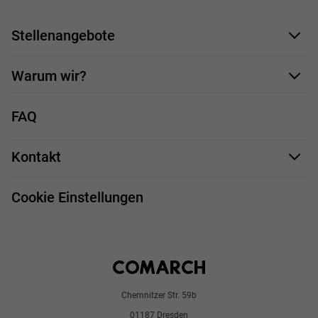
Stellenangebote
Bewerbungsformular
Warum wir?
Unsere Mitarbeiter
FAQ
Deine Vorteile
Kontakt
Stellenprofile
Impressum
Bewerbungsprozess
Cookie Einstellungen
Chemnitzer Str. 59b
01187 Dresden