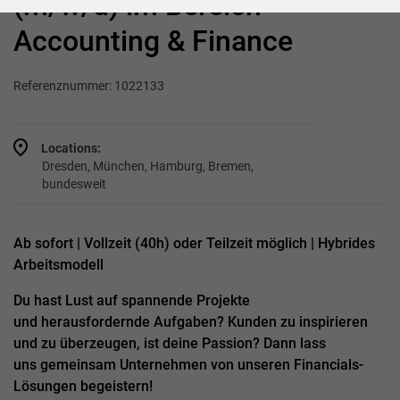
(m/w/d) im Bereich
Accounting & Finance
Referenznummer: 1022133
Locations:
Dresden, München, Hamburg, Bremen,
bundesweit
Ab sofort | Vollzeit (40h) oder Teilzeit möglich | Hybrides
Arbeitsmodell
Du hast Lust auf spannende Projekte
und herausfordernde Aufgaben? Kunden zu inspirieren
und zu überzeugen, ist deine Passion? Dann lass
uns gemeinsam Unternehmen von unseren Financials-
Lösungen begeistern!